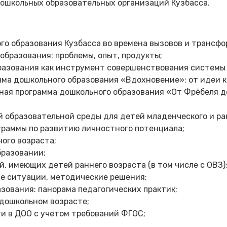
ошкольных образовательных организаций Кузбасса.
го образования Кузбасса во времена вызовов и трансфо
бразования: проблемы, опыт, продукты;
разования как инструмент совершенствования системы 
ма дошкольного образования «Вдохновение»: от идеи к
ая программа дошкольного образования «От Фрёбеля до
 образовательной среды для детей младенческого и ра
граммы по развитию личностного потенциала;
ого возраста;
бразовании;
 имеющих детей раннего возраста (в том числе с ОВЗ)
ые ситуации, методические решения;
зования: панорама педагогических практик;
дошкольном возрасте;
и в ДОО с учетом требований ФГОС;