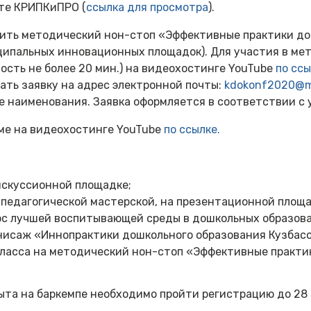
те КРИПКиПРО (
ссылка для просмотра
).
дить методический нон-стоп «Эффективные практики д
ципальных инновационных площадок). Для участия в ме
ость не более 20 мин.) на видеохостинге YouTube
по сс
одать заявку на адрес электронной почты:
kdokonf2020@ma
е наименования. Заявка оформляется в соответствии с
ме на видеохостинге YouTube
по ссылке.
искуссионной площадке;
 педагогической мастерской, на презентационной площа
рс лучшей воспитывающей среды в дошкольных образова
рнисаж «Иннопрактики дошкольного образования Кузбасс
ласса на методический нон-стоп «Эффективные практи
ыта на баркемпе необходимо пройти регистрацию до 28