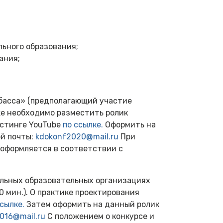
ьного образования;
ания;
збасса» (предполагающий участие
же необходимо разместить ролик
остинге YouTube
по ссылке.
Оформить на
ой почты:
kdokonf2020@mail.ru
При
 оформляется в соответствии с
ольных образовательных организациях
0 мин.). О практике проектирования
ссылке.
Затем оформить на данный ролик
016@mail.ru
С положением о конкурсе и