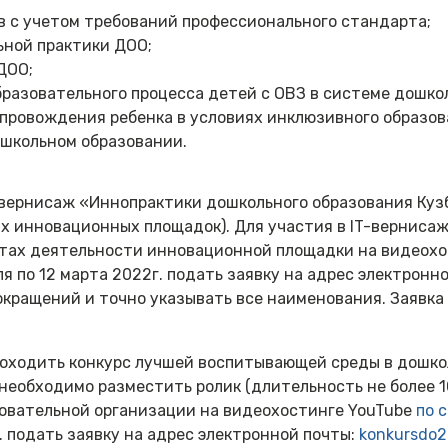
в с учетом требований профессионального стандарта;
ной практики ДОО;
ДОО;
разовательного процесса детей с ОВЗ в системе дошкол
провождения ребенка в условиях инклюзивного образов
ошкольном образовании.
-вернисаж «Иннопрактики дошкольного образования Ку
х инновационных площадок). Для участия в IT-верниса
ьтатах деятельности инновационной площадки на видеох
ля по 12 марта 2022г. подать заявку на адрес электронн
окращений и точно указывать все наименования. Заявка
проходить конкурс лучшей воспитывающей среды в дошк
, необходимо разместить ролик (длительность не более 1
овательной организации на видеохостинге YouTube
по 
г. подать заявку на адрес электронной почты:
konkursdo2