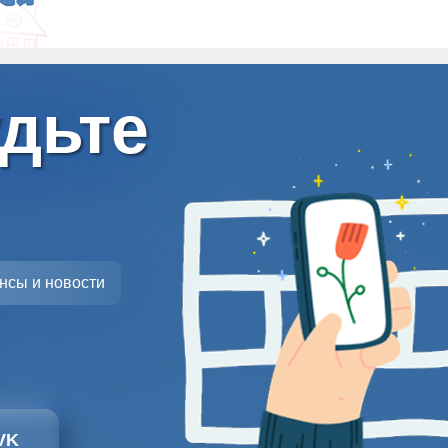
удьте
нсы и новости
VK