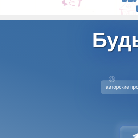
Будь
😎
авторские пр