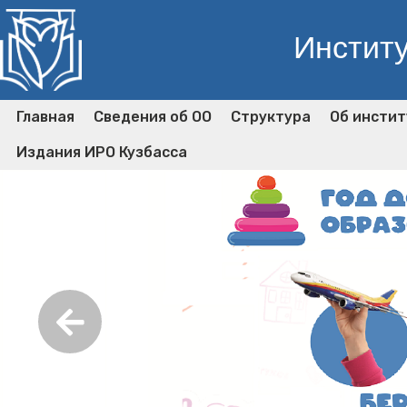
Институ
Главная
Сведения об ОО
Структура
Об инстит
Издания ИРО Кузбасса
🖥️
Предыдущий