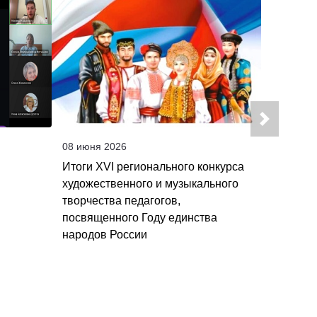
08 июня 2026
08 июня 
Итоги XVI регионального конкурса
Итоги п
художественного и музыкального
«Творче
творчества педагогов,
Сергеев
посвященного Году единства
духовно
народов России
воспита