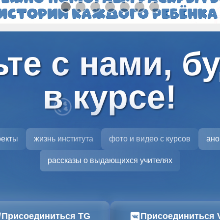
те с нами, б
в курсе!
😍
оекты
жизнь института
фото и видео с курсов
ано
рассказы о выдающихся учителях
Присоединиться TG
Присоединиться 